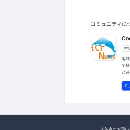
コミュニティに
Co
13
地域
で解
と共
主催者にお問い